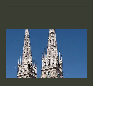
2018
Gotik – global – kolonial –
postkolonial
Gotisierende Sakralarchitektur auf der