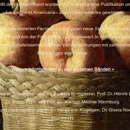
Mit dem siebten Band wurde 2002 erstmalig eine Publikation 
»Ars Iberica et Americana« allein Lateinamerika gewidmet.
ietet interessierten Fachleuten und Laien neue Studien zu kuns
hen Kunst von der Frühzeit bis zur Gegenwart. In der Reihe s
rmen kunstwissenschaftlicher Veröffentlichungen mit zahlreich
Abbildungen erschienen.
Weitere Informationen zu den einzelnen Bänden »
a et Americana« von Dr. Barbara Borngässer, Prof. Dr. Henrik Ka
Dr. Bruno Klein und Prof. Dr. Joaquín Medina Warmburg.
nd Herausgeber waren Dr. Helga von Kügelgen, Dr. Gisela Noeh
Warnke (†).