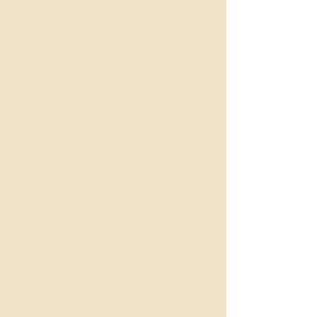
Thieme-Sachse, Olga Isabel Acosta /
Roxana Nakashima, Anna Maria
Mortler, Jenny Sehrt, Freddy Andrés
Rodríguez, Linda Langley, Janeth
Rodríguez Nóbrega, Hedda Finke,
Justin E. A. Kroesen. Arwed Ulrich
Koch, María Isabel Rojas López,
Sylvaine Hänsel, Karin Hellwig, María
Ocon Fernandez, Michael Scholz-
Hänsel, Alexia Pooth, Bettina Marten,
Gisela Noehles, Andreas Gehlert,
Helga von Kügelgen, Teresa Bueno
Schoen
Mitteilungen 2008
Diana Joneitis, Tim Heilbronner,
Rafael Cómez Ramos, Gisela
Noehles, Virginie Spenlé, Vera Beyer,
Eric Storm, Bettina Marten, Anke
Wunderwald / Jens Rüffer, Pia
Holweg, Sylvaine Hänsel, Anna