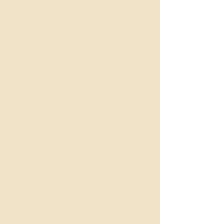
Miguel Taín Guzmán, Franziska Neff,
Peter Schau, Josephin Heller, Karin
Hellwig, Caroline Helmenstein,
Francine Giese, Gisela Noehles,
Markus Neuwirth, Sylvaine Hänsel,
Tim Heilbronner, Michael Scholz-
Hänsel, Marta Oliveira Sonius, Julia
Bayerl, Alexia Pooth, Dirk Bühler,
Miriam Minak, Sarah Poppel, Henrik
Karge
Mitteilungen 2013/2014
Janet Kempf, Jens Rüffer, Amaya
Alzaga, Esther Merino Peral, Marina
Gacto Sánchez, Gisela Noehles,
Cornelia Riebe, Andreas Gehlert,
Josephin Heller, Bettina Marten,
Anna-Maria Begerock, Sylvaine
Hänsel, Michael Schatz, Sophia
Ludolph, Karin Hellwig, Michael
Scholz-Hänsel, María Gloria Gross-