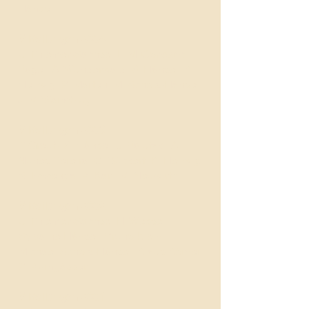
Hänsel
Mitteilungen 2004
U. Thiemer-Sachse, L. M. Corkovic, j.
Pagel, A. Wunderwald, S. Hänsel, K.
Hellwig, B. Marten, M. Scholz-Hänsel,
J. M. Warmburg
Mitteilungen 2003
T. Greub, S. Hänsel, J. Palutzki, A.
Nunes Pereira, C. Rückert, K. Hellwig,
S. Immenga, B. Karl, M. Neuwirth
Mitteilungen 2002
U. Thiemer-Sachse, H. Wessel,
Sylvaine Hänsel, Bruno Klein,
Michael Scholz-Hänsel, Klaus Körner,
B. Borngässer
Mitteilungen 2001