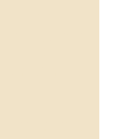
Reuter, Karin Hellwig, Dirk Bühler,
Felix Scheffler, María Oliveira Sonius
Mitteilungen 2007
T. Pavel, P. Sigel, M. Bushart, L. Baez-
Rubí, U. Thiemer-Sachse, M.
Neuwirth, M. Warnke, A. Heidenreich,
A. Schmiddunser, P. Schmalfeld, M.
Penhos, M. Oliveira Sonius, S.
Neudorfer, R. Gander. V.
Malfertheimer, A. Pooth, S. Müller-
Bechtel, B. Borngässer, G. Noehles-
Doerk, S. Hänsel, K. Hellwig, S.
Brandes, M. Scholz-Hänsel, D.
Wiegand, H. von Kügelgen
Mitteilungen 2005/2006
T. Posada Kubissa, S. Brandes, s.
Noack, R. Dematté, B. Karl, M. Kern, F.
Scheffler, M. Warnke, F. Weltzien, S.