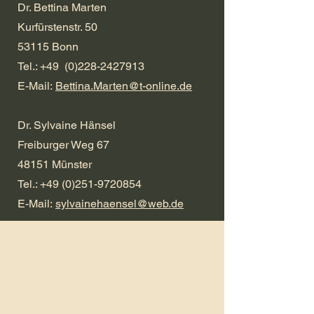
Dr. Bettina Marten
Kurfürstenstr. 50
53115 Bonn
Tel.: +49 (0)228-2427913
E-Mail:
Bettina.Marten@t-online.de
Dr. Sylvaine Hänsel
Freiburger Weg 67
48151 Münster
Tel.: +49 (0)251-9720854
E-Mail:
sylvainehaensel@web.de
Mitteilungen
Mitteilungen 2019/2020
Francine Giese, Jerrilyn Dodds,
Doron Bauer, Michael Scholz-Hänsel,