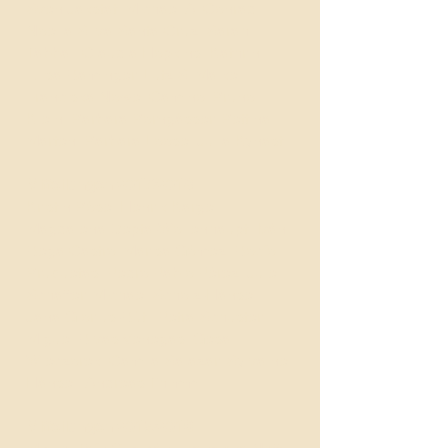
Sven Jakstat, Michael A. Conrad,
Noelia Silva Santa-Cruz, Sarah
Tabbal, Claudia Hopkins, Kathrin
Elisa Raminger, Lutz S. Malke,
Franciska Nowel Camino, Bruno
Klein, Barbara Borngässer, Bettina
Marten, Barbara Loose, Julia Kynast
Mitteilungen 2017/2018
Kristin Böse, Henrik Karge,
Magdalena Depta-Wollenhaupt, Iván
Rega Castro, Marisa Gómez, Rocío
Bruquetas, Pedro Pablo Pérez, Jule
Schaffer, Michael Scholz-Hänsel,
Jana Glorius-Rüti, Petra Schuster,
Miguel Rivas Venegas, Gesa
Wieczorek, Camila Salazar, Sylvaine
Hänsel, Andreas Thimm
Mitteilungen 2015/2016