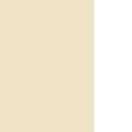
J. Arnaldo, L. Alfonso, J. Palutzi, N.
Koidl, B. Karl, B. Marten, M. Neuwirth,
A. Nunes Pereira, S. Hänsel, G.
Noehles-Doerk
Mitteilungen 2000
P. Días Cayeros, F. Scheffler, D.
Heinze, B. Tetzner, J. Tiedau-zur
Lippe, M. Warnke, U. T. Bezerra de
Meneses, Ch. Freigang, S. M.
Schmidt, S. Hänsel, B. Marten, G.
Noehles-Doerk, M. Tontsch
Mitteilungen 1999
Zehn Jahre Carl
Justi-Vereinigung
S. Schomaker, G. Noehles-Doerk, K.
Körner, A. Nunes Pereira, G. Schulze,
V. Marten, L. M. Corkovic, A. Gebauer,
B. Kornmeier, M. Schatz, F. Scheffler,
Che. Kolbe, B. Marten, J. Held