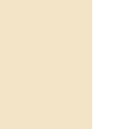
Díaz, Elisabeth Schaber, Martin
Warnke, Carsten Schiefer
Mitteilungen 2011/2012
Lena Stülpe, Irena Berjas, Manja Adlt,
María Gloria Gross Diaz, Lena
Nievers, Ursula Thiemer-Sachse,
Peggy Hempel, Annkathrin Müller,
Annette Hagedorn, Barbara
Borngässer / Bruno Klein, Sylvaine
Hänsel, Andreas Emmelheinz,
Simone Brandes, María Oliveira
Sonius, Christiane-Valerie Gerhold,
Janeth Kempf
Mitteilungen 2009/2010
Sandra del Pilar Lilge, Jana Weydt,
Franziska Neff, Carsten Schiefer,
Miriam Oesterreich, Sarah
Schlachetzki, Gundula Berger, Ursula